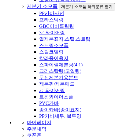
제본기 소모품
제본기 소모품 하위분류 열기
PP카바사선
프라스틱링
GBC이비클릭링
3:1와이어링
열제본표지.스틸.스트립
스트립소모품
스틸코일링
칼라종이용지
스파이럴제본링(4:1)
크리스탈링(코일링)
무선제본기용본드
제본핀/제본패드
2:1와이어링
트윈와이어스풀
PVC카바
종이카바(종이표지)
PP카바세무, 불투명
마이페이지
주문내역
쿠폰존