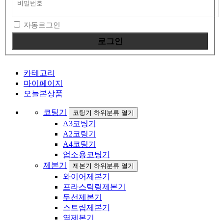
그
인
자동로그인
카테고리
마이페이지
오늘본상품
코팅기
코팅기 하위분류 열기
A3코팅기
A2코팅기
A4코팅기
업소용코팅기
제본기
제본기 하위분류 열기
와이어제본기
프라스틱링제본기
무선제본기
스트립제본기
열제본기