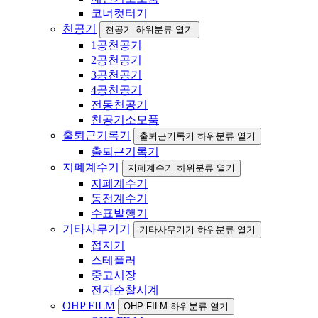
코너컷터기
천공기
천공기 하위분류 열기
1공천공기
2공천공기
3공천공기
4공천공기
전동천공기
천공기소모품
출퇴근기록기
출퇴근기록기 하위분류 열기
출퇴근기록기
지폐계수기
지폐계수기 하위분류 열기
지폐계수기
동전계수기
수표발행기
기타사무기기
기타사무기기 하위분류 열기
접지기
스테플러
중고시장
전자순찰시계
OHP FILM
OHP FILM 하위분류 열기