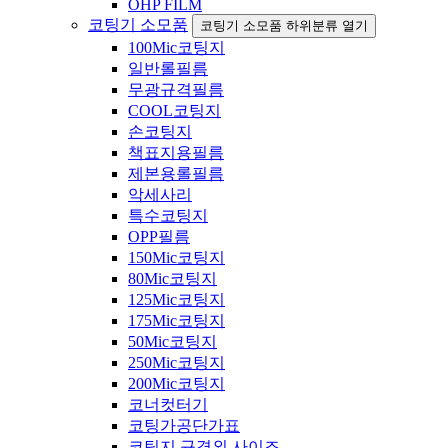
OHP FILM
코팅기 소모품
코팅기 소모품 하위분류 열기
100Mic코팅지
일반롤필름
무광규격필름
COOL코팅지
손코팅지
책표지용필름
제본용롤필름
악세사리
특수코팅지
OPP필름
150Mic코팅지
80Mic코팅지
125Mic코팅지
175Mic코팅지
50Mic코팅지
250Mic코팅지
200Mic코팅지
코너컷터기
코팅가공단가표
코팅지 규격외 사이즈