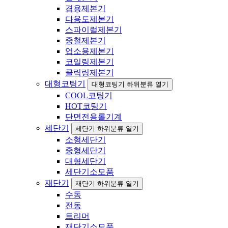
겸용제본기
다용도제본기
스파이럴제본기
중철제본기
업소용제본기
코일링제본기
클릭링제본기
대형코팅기
대형코팅기 하위분류 열기
COOL코팅기
HOT코팅기
단면전용롤기계
세단기
세단기 하위분류 열기
소형세단기
중형세단기
대형세단기
세단기소모품
재단기
재단기 하위분류 열기
수동
전동
트리머
재단기소모품