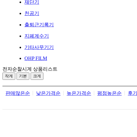
재단기
천공기
출퇴근기록기
지폐계수기
기타사무기기
OHP FILM
전자순찰시계 상품리스트
작게
기본
크게
판매많은순
낮은가격순
높은가격순
평점높은순
후